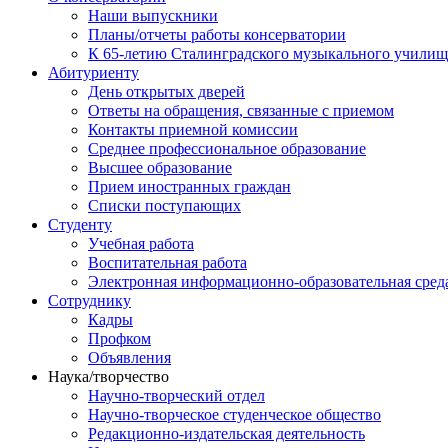
Наши выпускники
Планы/отчеты работы консерватории
К 65-летию Сталинградского музыкального училищ
Абитуриенту
День открытых дверей
Ответы на обращения, связанные с приемом
Контакты приемной комиссии
Среднее профессиональное образование
Высшее образование
Прием иностранных граждан
Списки поступающих
Студенту
Учебная работа
Воспитательная работа
Электронная информационно-образовательная сред
Сотруднику
Кадры
Профком
Объявления
Наука/творчество
Научно-творческий отдел
Научно-творческое студенческое общество
Редакционно-издательская деятельность